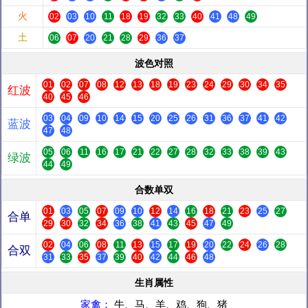
火
02
03
10
11
18
19
32
33
40
41
48
49
土
06
07
20
21
28
29
36
37
波色对照
01
02
07
08
12
13
18
19
23
24
29
30
34
35
红波
40
45
46
03
04
09
10
14
15
20
25
26
31
36
37
41
42
蓝波
47
48
05
06
11
16
17
21
22
27
28
32
33
38
39
43
绿波
44
49
合数单双
01
03
05
07
09
10
12
14
16
18
21
23
25
27
合单
29
30
32
34
36
38
41
43
45
47
49
02
04
06
08
11
13
15
17
19
20
22
24
26
28
合双
31
33
35
37
39
40
42
44
46
48
生肖属性
家禽：
牛、马、羊、鸡、狗、猪