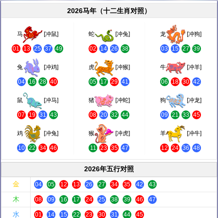
2026马年（十二生肖对照）
马
[冲鼠]
蛇
[冲兔]
龙
[冲狗]
01
13
25
37
49
02
14
26
38
03
15
27
39
兔
[冲鸡]
虎
[冲猴]
牛
[冲羊]
04
16
28
40
05
17
29
41
06
18
30
42
鼠
[冲马]
猪
[冲蛇]
狗
[冲龙]
07
19
31
43
08
20
32
44
09
21
33
45
鸡
[冲兔]
猴
[冲虎]
羊
[冲牛]
10
22
34
46
11
23
35
47
12
24
36
48
2026年五行对照
金
04
05
12
13
26
27
34
35
42
43
木
08
09
16
17
24
25
38
39
46
47
水
01
14
15
22
23
30
31
44
45