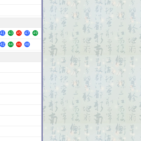
41
43
45
47
49
42
44
46
48