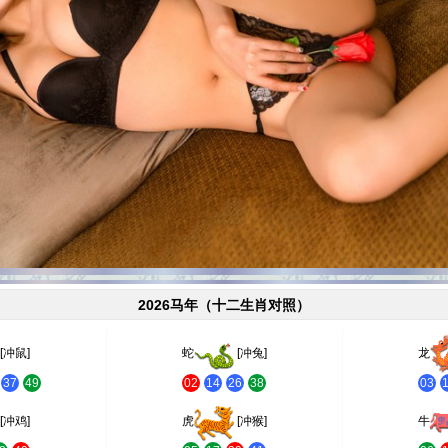
2026马年（十二生肖对照）
[冲鼠]
蛇
[冲兔]
龙
37
49
02
14
26
38
03
[冲鸡]
虎
[冲猴]
牛