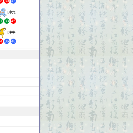
18
30
42
[冲龙]
21
33
45
[冲牛]
24
36
48