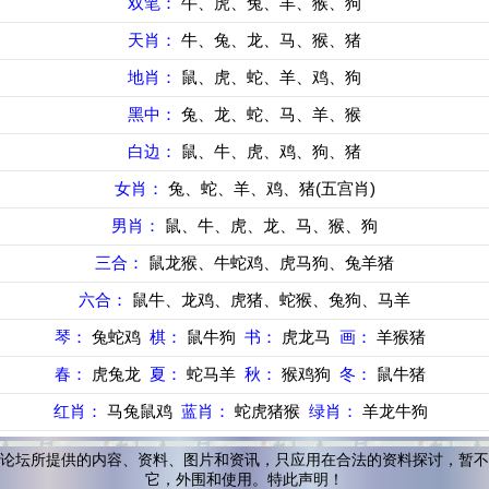
双笔：
牛、虎、兔、羊、猴、狗
天肖：
牛、兔、龙、马、猴、猪
地肖：
鼠、虎、蛇、羊、鸡、狗
黑中：
兔、龙、蛇、马、羊、猴
白边：
鼠、牛、虎、鸡、狗、猪
女肖：
兔、蛇、羊、鸡、猪(五宫肖)
男肖：
鼠、牛、虎、龙、马、猴、狗
三合：
鼠龙猴、牛蛇鸡、虎马狗、兔羊猪
六合：
鼠牛、龙鸡、虎猪、蛇猴、兔狗、马羊
琴：
兔蛇鸡
棋：
鼠牛狗
书：
虎龙马
画：
羊猴猪
春：
虎兔龙
夏：
蛇马羊
秋：
猴鸡狗
冬：
鼠牛猪
红肖：
马兔鼠鸡
蓝肖：
蛇虎猪猴
绿肖：
羊龙牛狗
论坛所提供的内容、资料、图片和资讯，只应用在合法的资料探讨，暂不
它，外围和使用。特此声明！