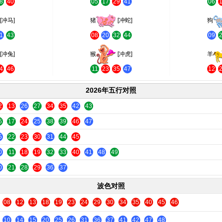
8
40
05
17
29
41
06
[冲马]
猪
[冲蛇]
狗
1
43
08
20
32
44
09
[冲兔]
猴
[冲虎]
羊
4
46
11
23
35
47
12
2026年五行对照
2
13
26
27
34
35
42
43
6
17
24
25
38
39
46
47
5
22
23
30
31
44
45
0
11
18
19
32
33
40
41
48
49
0
21
28
29
36
37
波色对照
08
12
13
18
19
23
24
29
30
34
35
40
45
46
10
14
15
20
25
26
31
36
37
41
42
47
48