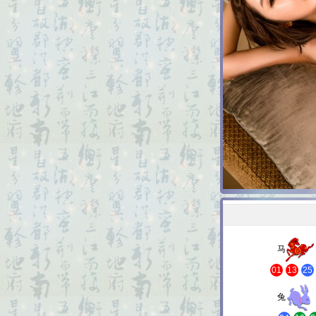
马
01
13
25
兔