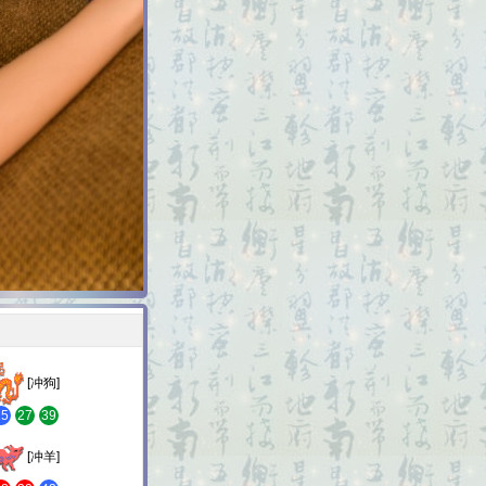
[冲狗]
15
27
39
[冲羊]