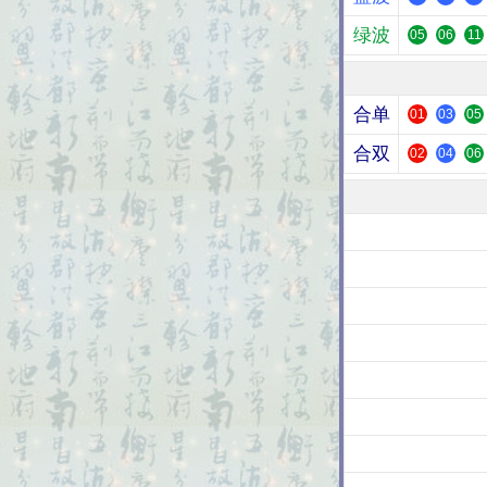
绿波
05
06
11
合单
01
03
05
合双
02
04
06